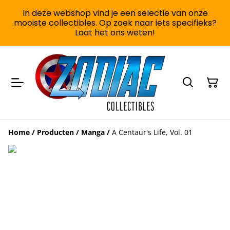
In deze webshop vind je een selectie van onze
mooiste collectibles. Op zoek naar iets specifieks?
Laat het ons weten!
Home
/
Producten
/
Manga
/
A Centaur's Life, Vol. 01