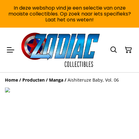
In deze webshop vind je een selectie van onze
mooiste collectibles. Op zoek naar iets specifieks?
Laat het ons weten!
Home
/
Producten
/
Manga
/
Aishiteruze Baby, Vol. 06