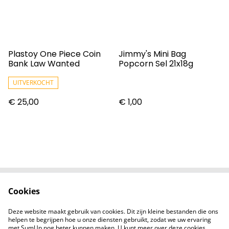
Plastoy One Piece Coin
Jimmy's Mini Bag
Bank Law Wanted
Popcorn Sel 21x18g
UITVERKOCHT
€ 25,00
€ 1,00
Cookies
Contact
Voorwaarden
Privacybeleid
Cookiebeleid
Deze website maakt gebruik van cookies. Dit zijn kleine bestanden die ons
Nieuwsberichten
helpen te begrijpen hoe u onze diensten gebruikt, zodat we uw ervaring
met SumUp nog beter kunnen maken. U kunt meer over deze cookies