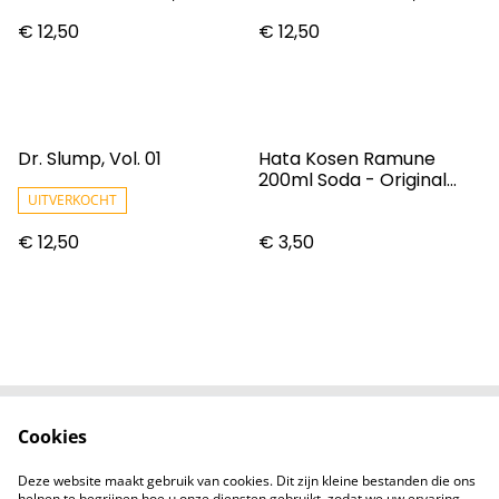
€ 12,50
€ 12,50
Dr. Slump, Vol. 01
Hata Kosen Ramune
200ml Soda - Original
Flavour
UITVERKOCHT
€ 12,50
€ 3,50
Cookies
Contact
Voorwaarden
Privacybeleid
Cookiebeleid
Deze website maakt gebruik van cookies. Dit zijn kleine bestanden die ons
Nieuwsberichten
helpen te begrijpen hoe u onze diensten gebruikt, zodat we uw ervaring