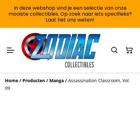
In deze webshop vind je een selectie van onze
mooiste collectibles. Op zoek naar iets specifieks?
Laat het ons weten!
Home
/
Producten
/
Manga
/
Assassination Classroom, Vol.
09