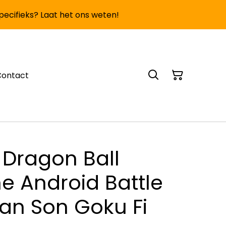
specifieks? Laat het ons weten!
Contact
 Dragon Ball
he Android Battle
an Son Goku Fi