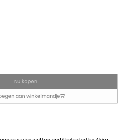
Nu kopen
oegen aan winkelmandje
manga series written and illustrated by Akira