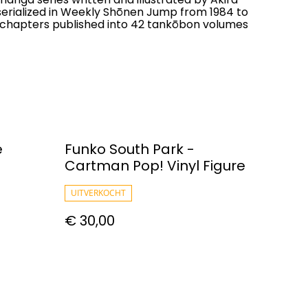
 serialized in Weekly Shōnen Jump from 1984 to
al chapters published into 42 tankōbon volumes
e
Funko South Park -
Cartman Pop! Vinyl Figure
UITVERKOCHT
€ 30,00