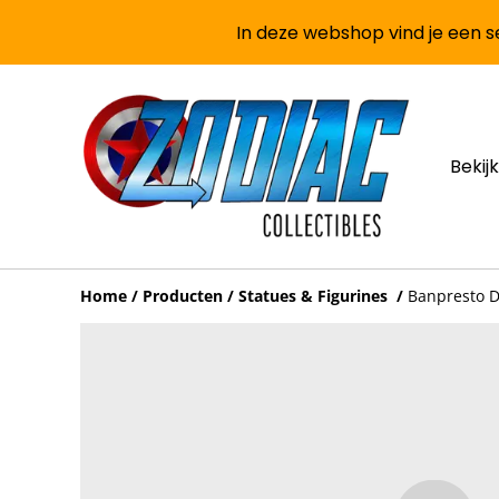
In deze webshop vind je een se
Bekijk
Home
/
Producten
/
Statues & Figurines
/
Banpresto D