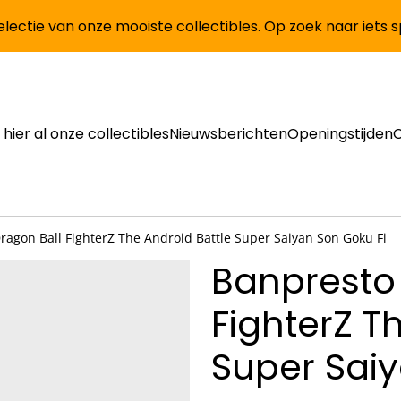
lectie van onze mooiste collectibles. Op zoek naar iets 
 hier al onze collectibles
Nieuwsberichten
Openingstijden
ragon Ball FighterZ The Android Battle Super Saiyan Son Goku Fi
Banpresto
FighterZ T
Super Saiy