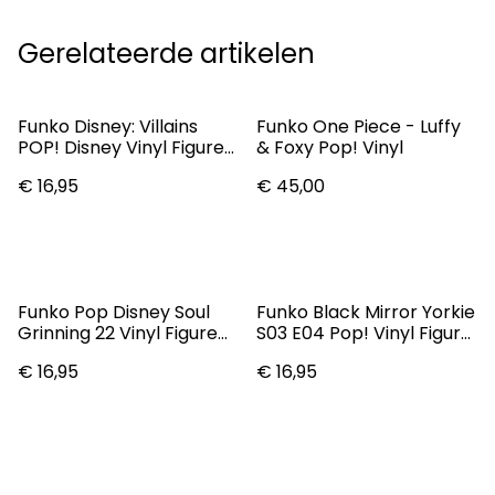
Gerelateerde artikelen
Funko Disney: Villains
Funko One Piece - Luffy
POP! Disney Vinyl Figure
& Foxy Pop! Vinyl
Doctor Facilier 9 Cm Pop
€ 16,95
€ 45,00
Figures
Funko Pop Disney Soul
Funko Black Mirror Yorkie
Grinning 22 Vinyl Figure
S03 E04 Pop! Vinyl Figure
(Other)
#942
€ 16,95
€ 16,95