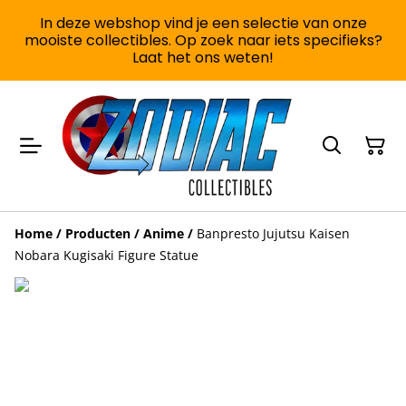
In deze webshop vind je een selectie van onze
mooiste collectibles. Op zoek naar iets specifieks?
Laat het ons weten!
Home
/
Producten
/
Anime
/
Banpresto Jujutsu Kaisen
Nobara Kugisaki Figure Statue