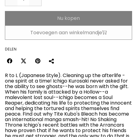
Nu kopen
Toevoegen aan winkelmandje
DELEN
R to L (Japanese Style). Cleaning up the afterlife -
one spirit at a time! Ichigo Kurosaki never asked for
the ability to see ghosts--he was born with the gift.
When his family is attacked by a Hollow--a
malevolent lost soul--Ichigo becomes a Soul
Reaper, dedicating his life to protecting the innocent
and helping the tortured spirits themselves find
peace. Find out why Tite Kubo's Bleach has become
an international manga smash-hit! No Shaking
Throne Ichigo's recent battles with the Arrancars
have proven that if he wants to protect his friends
he must get stronger, and the only way to do that is