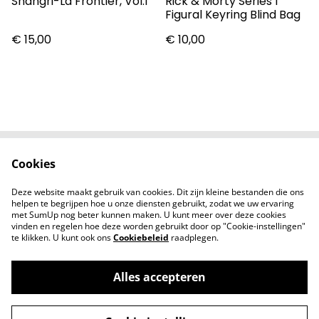
Shangri-La Frontier, Vol.1
Rick & Morty Series 1
Figural Keyring Blind Bag
€ 15,00
€ 10,00
Cookies
Contact
Voorwaarden
Privacybeleid
Cookiebeleid
Deze website maakt gebruik van cookies. Dit zijn kleine bestanden die ons
Nieuwsberichten
helpen te begrijpen hoe u onze diensten gebruikt, zodat we uw ervaring
met SumUp nog beter kunnen maken. U kunt meer over deze cookies
vinden en regelen hoe deze worden gebruikt door op "Cookie-instellingen"
te klikken. U kunt ook ons
Cookiebeleid
raadplegen.
Alles accepteren
©
2026
Zodiac Collectibles