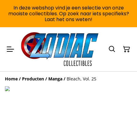
In deze webshop vind je een selectie van onze
mooiste collectibles. Op zoek naar iets specifieks?
Laat het ons weten!
Home
/
Producten
/
Manga
/
Bleach, Vol. 25