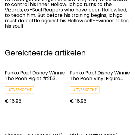
to control his inner Hollow. Ichigo turns to the
Vizards, ex-Soul Reapers who have been Hollowfied,
to teach him. But before his training begins, Ichigo
must do battle against his Hollow self--winner takes
his soul!
Gerelateerde artikelen
Funko Pop! Disney Winnie
Funko Pop! Disney Winnie
The Pooh Piglet #253
The Pooh Vinyl Figure
Vinyl Figure
Eeyore #254
UITVERKOCHT
UITVERKOCHT
€ 16,95
€ 16,95