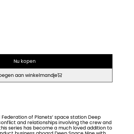
Nu kopen
oegen aan winkelmandje
d Federation of Planets’ space station Deep
onflict and relationships involving the crew and
 this series has become a much loved addition to
Conduct business aboard Deep Space Nine with