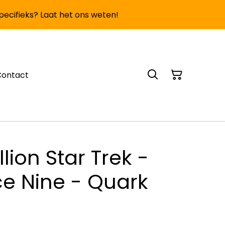
specifieks? Laat het ons weten!
Contact
lion Star Trek -
e Nine - Quark