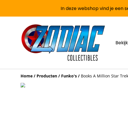
In deze webshop vind je een se
Bekijk
Home
/
Producten
/
Funko's
/
Books A Million Star Tre