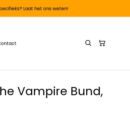
specifieks? Laat het ons weten!
Contact
The Vampire Bund,