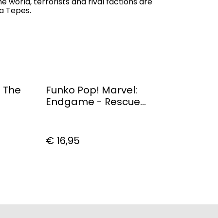
e world, terrorists and rival factions are
na Tepes.
 The
Funko Pop! Marvel:
Endgame - Rescue
Blacklight #408
€ 16,95