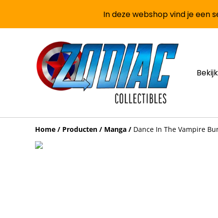
In deze webshop vind je een se
Bekijk
Home
/
Producten
/
Manga
/
Dance In The Vampire Bun