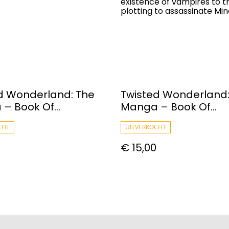
existence of vampires to th
plotting to assassinate Mi
d Wonderland: The
Twisted Wonderland:
 – Book Of
Manga – Book Of
abyul, Vol. 03
Heartslabyul, Vol. 04
CHT
UITVERKOCHT
€ 15,00