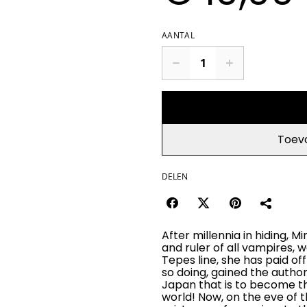
AANTAL
Toev
DELEN
After millennia in hiding, 
and ruler of all vampires, 
Tepes line, she has paid of
so doing, gained the authori
Japan that is to become th
world! Now, on the eve of