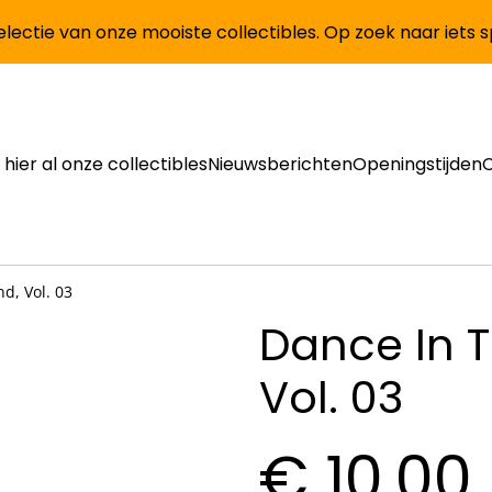
lectie van onze mooiste collectibles. Op zoek naar iets 
 hier al onze collectibles
Nieuwsberichten
Openingstijden
d, Vol. 03
Dance In 
Vol. 03
€ 10,00