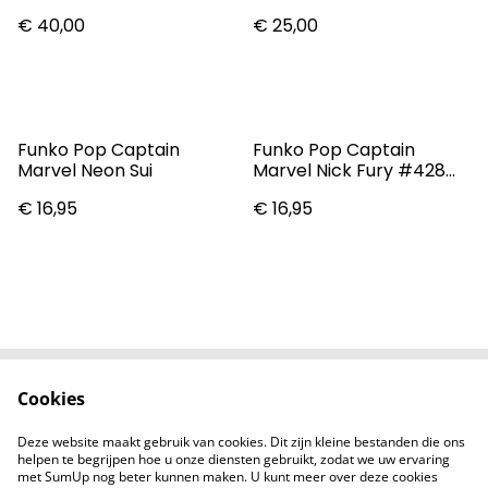
World Exclusive 1381
Dark #433 Vinyl Figure
€ 40,00
€ 25,00
Funko Pop Captain
Funko Pop Captain
Marvel Neon Sui
Marvel Nick Fury #428
Vinyl Figure
€ 16,95
€ 16,95
Cookies
Contact
Voorwaarden
Privacybeleid
Cookiebeleid
Deze website maakt gebruik van cookies. Dit zijn kleine bestanden die ons
Nieuwsberichten
helpen te begrijpen hoe u onze diensten gebruikt, zodat we uw ervaring
met SumUp nog beter kunnen maken. U kunt meer over deze cookies