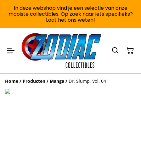
In deze webshop vind je een selectie van onze
mooiste collectibles. Op zoek naar iets specifieks?
Laat het ons weten!
Home
/
Producten
/
Manga
/
Dr. Slump, Vol. 04