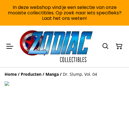
In deze webshop vind je een selectie van onze
mooiste collectibles. Op zoek naar iets specifieks?
Laat het ons weten!
Home
/
Producten
/
Manga
/
Dr. Slump, Vol. 04