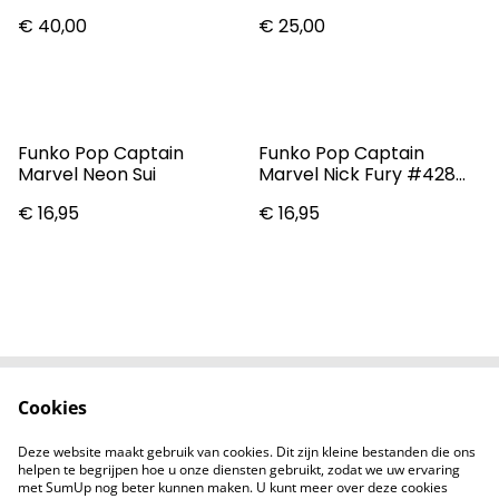
World Exclusive 1381
Dark #433 Vinyl Figure
€ 40,00
€ 25,00
Funko Pop Captain
Funko Pop Captain
Marvel Neon Sui
Marvel Nick Fury #428
Vinyl Figure
€ 16,95
€ 16,95
Cookies
Contact
Voorwaarden
Privacybeleid
Cookiebeleid
Deze website maakt gebruik van cookies. Dit zijn kleine bestanden die ons
Nieuwsberichten
helpen te begrijpen hoe u onze diensten gebruikt, zodat we uw ervaring
met SumUp nog beter kunnen maken. U kunt meer over deze cookies