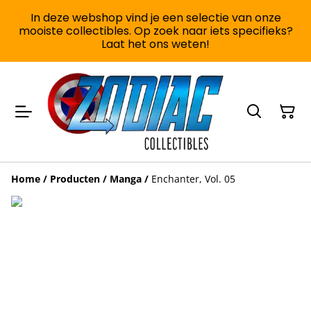
In deze webshop vind je een selectie van onze
mooiste collectibles. Op zoek naar iets specifieks?
Laat het ons weten!
Home
/
Producten
/
Manga
/
Enchanter, Vol. 05