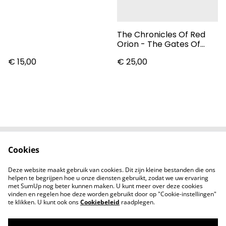
The Chronicles Of Red
Orion - The Gates Of
Apokolips
€ 15,00
€ 25,00
Cookies
Contact
Voorwaarden
Privacybeleid
Cookiebeleid
Deze website maakt gebruik van cookies. Dit zijn kleine bestanden die ons
Nieuwsberichten
helpen te begrijpen hoe u onze diensten gebruikt, zodat we uw ervaring
met SumUp nog beter kunnen maken. U kunt meer over deze cookies
vinden en regelen hoe deze worden gebruikt door op "Cookie-instellingen"
te klikken. U kunt ook ons
Cookiebeleid
raadplegen.