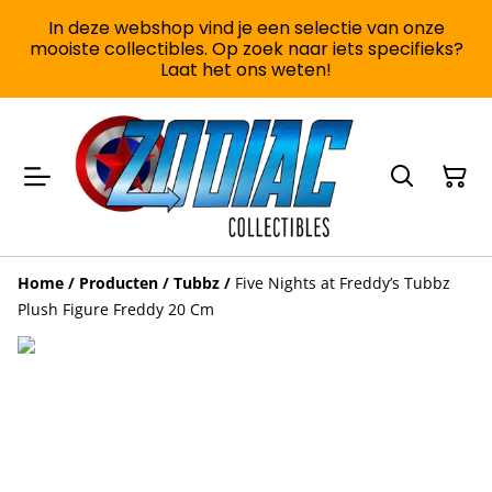
In deze webshop vind je een selectie van onze
mooiste collectibles. Op zoek naar iets specifieks?
Laat het ons weten!
Home
/
Producten
/
Tubbz
/
Five Nights at Freddy’s Tubbz
Plush Figure Freddy 20 Cm