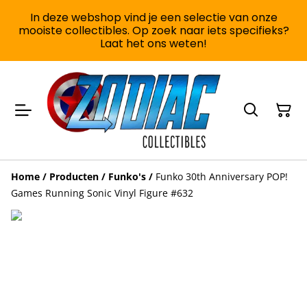
In deze webshop vind je een selectie van onze
mooiste collectibles. Op zoek naar iets specifieks?
Laat het ons weten!
Home
/
Producten
/
Funko's
/
Funko 30th Anniversary POP!
Games Running Sonic Vinyl Figure #632