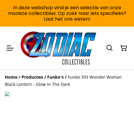
In deze webshop vind je een selectie van onze
mooiste collectibles. Op zoek naar iets specifieks?
Laat het ons weten!
Home
/
Producten
/
Funko's
/
Funko 393 Wonder Woman
Black Lantern - Glow In The Dark