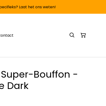
specifieks? Laat het ons weten!
Contact
 Super-Bouffon -
e Dark