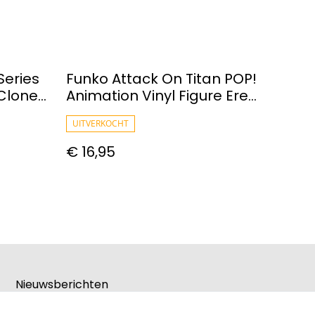
Series
Funko Attack On Titan POP!
 Clone
Animation Vinyl Figure Eren
e
Jaeger 9 Cm
UITVERKOCHT
€ 16,95
Nieuwsberichten