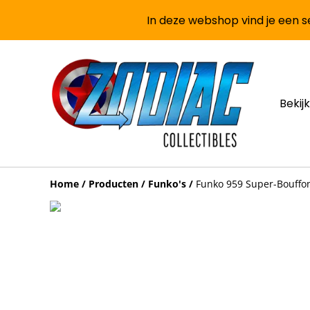
In deze webshop vind je een se
Bekijk
Home
/
Producten
/
Funko's
/
Funko 959 Super-Bouffon