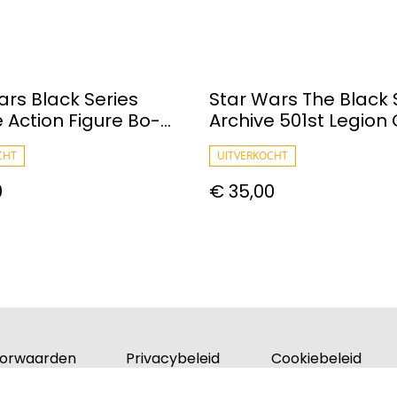
ars Black Series
Star Wars The Black 
e Action Figure Bo-
Archive 501st Legion
Kryze 15 Cm
Trooper Action Figur
CHT
UITVERKOCHT
0
€ 35,00
orwaarden
Privacybeleid
Cookiebeleid