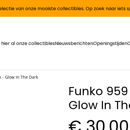
lectie van onze mooiste collectibles. Op zoek naar iets 
 hier al onze collectibles
Nieuwsberichten
Openingstijden
 - Glow In The Dark
Funko 959
Glow In Th
€ 30,00