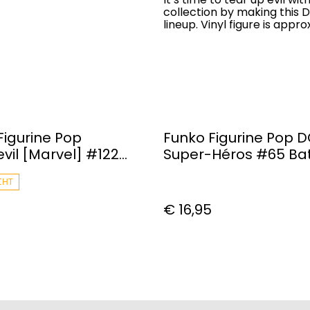
collection by making this D
lineup. Vinyl figure is appr
Figurine Pop
Funko Figurine Pop 
vil [Marvel] #122
Super-Héros #65 B
Fisk
En Joker
CHT
€ 16,95