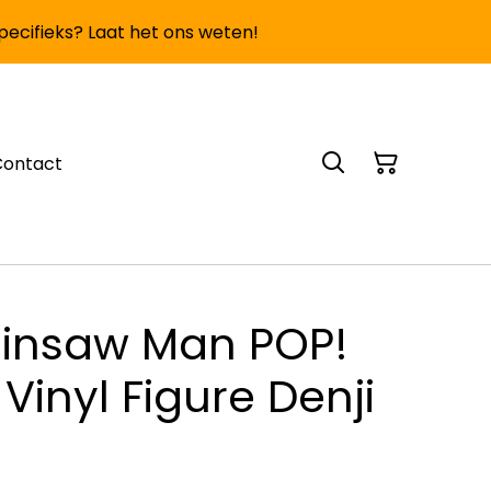
specifieks? Laat het ons weten!
Contact
insaw Man POP!
Vinyl Figure Denji