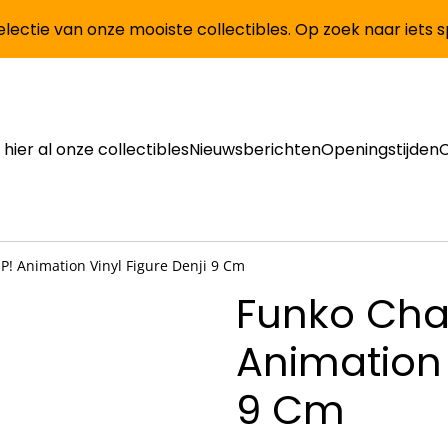
lectie van onze mooiste collectibles. Op zoek naar iets 
 hier al onze collectibles
Nieuwsberichten
Openingstijden
! Animation Vinyl Figure Denji 9 Cm
Funko Cha
Animation 
9 Cm