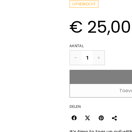
UITVERKOCHT
€ 25,00
AANTAL
Toev
DELEN
It’s time to tear up evil w