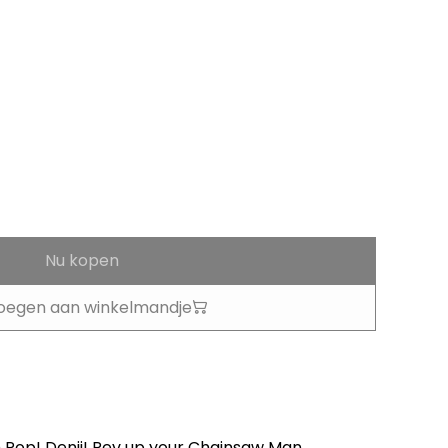
Nu kopen
oegen aan winkelmandje
ith Pop! Denji! Rev up your Chainsaw Man