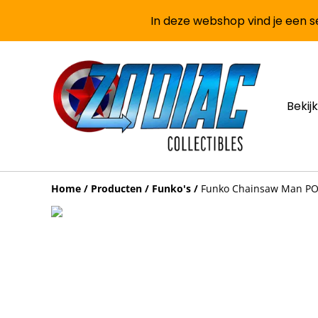
In deze webshop vind je een se
Bekijk
Home
/
Producten
/
Funko's
/
Funko Chainsaw Man POP