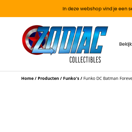
In deze webshop vind je een se
Bekijk
Home
/
Producten
/
Funko's
/
Funko DC Batman Forever