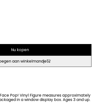
Nu kopen
oegen aan winkelmandje
ace Pop! Vinyl Figure measures approximately
ackaged in a window display box. Ages 3 and up.