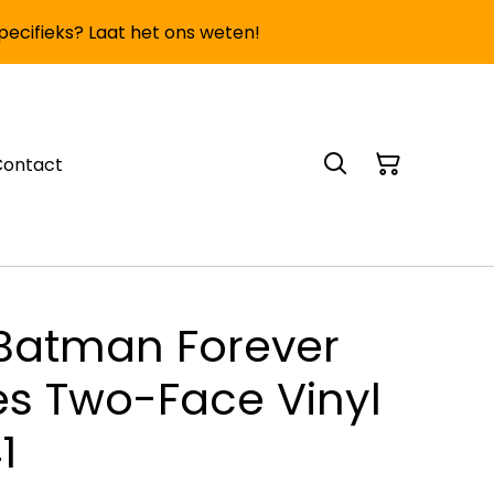
specifieks? Laat het ons weten!
Contact
Batman Forever
es Two-Face Vinyl
1