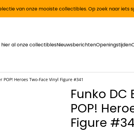
lectie van onze mooiste collectibles. Op zoek naar iets 
 hier al onze collectibles
Nieuwsberichten
Openingstijden
 POP! Heroes Two-Face Vinyl Figure #341
Funko DC 
POP! Hero
Figure #34