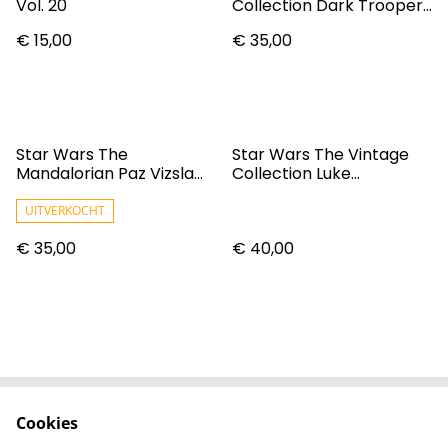
Vol. 20
Collection Dark Trooper
Action Figure
€ 15,00
€ 35,00
Star Wars The
Star Wars The Vintage
Mandalorian Paz Vizsla
Collection Luke
Action Figure
Skywalker
UITVERKOCHT
€ 35,00
€ 40,00
Cookies
Contact
Voorwaarden