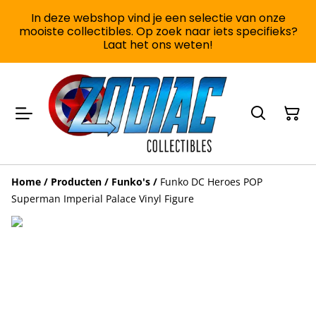
In deze webshop vind je een selectie van onze
mooiste collectibles. Op zoek naar iets specifieks?
Laat het ons weten!
Home
/
Producten
/
Funko's
/
Funko DC Heroes POP
Superman Imperial Palace Vinyl Figure