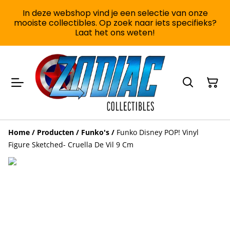
In deze webshop vind je een selectie van onze
mooiste collectibles. Op zoek naar iets specifieks?
Laat het ons weten!
Home
/
Producten
/
Funko's
/
Funko Disney POP! Vinyl
Figure Sketched- Cruella De Vil 9 Cm