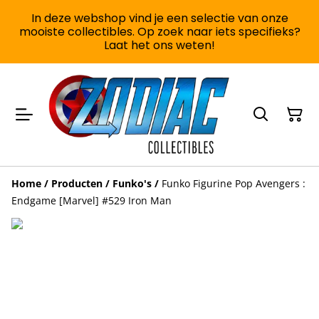
In deze webshop vind je een selectie van onze
mooiste collectibles. Op zoek naar iets specifieks?
Laat het ons weten!
Home
/
Producten
/
Funko's
/
Funko Figurine Pop Avengers :
Endgame [Marvel] #529 Iron Man