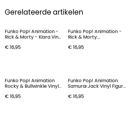
Gerelateerde artikelen
Funko Pop! Animation -
Funko Pop! Animation -
Rick & Morty - Kiara Vinyl
Rick & Morty:
Figure
Weaponized Morty Vinyl
€ 16,95
€ 16,95
Figure
Funko Pop! Animation
Funko Pop! Animation
Rocky & Bullwinkle Vinyl
Samurai Jack Vinyl Figure
Figure Natasha #450
High Priestess #1056
€ 16,95
€ 16,95