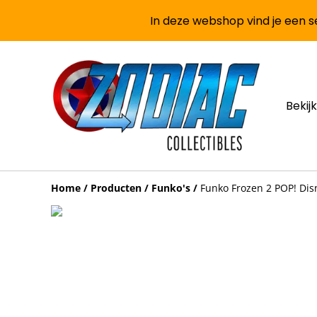
In deze webshop vind je een se
Bekijk
Home
/
Producten
/
Funko's
/
Funko Frozen 2 POP! Disn