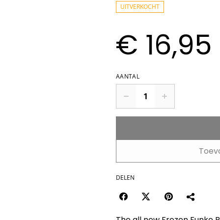
UITVERKOCHT
€ 16,95
AANTAL
Toev
DELEN
The all new Frozen Funko Po