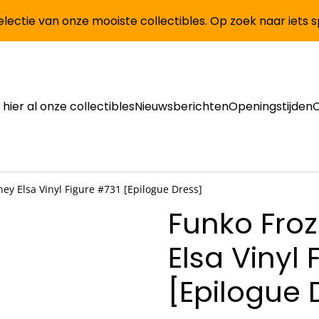
lectie van onze mooiste collectibles. Op zoek naar iets 
 hier al onze collectibles
Nieuwsberichten
Openingstijden
ey Elsa Vinyl Figure #731 [Epilogue Dress]
Funko Froz
Elsa Vinyl 
[Epilogue 