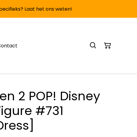
specifieks? Laat het ons weten!
Contact
en 2 POP! Disney
Figure #731
Dress]