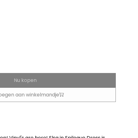
Nu kopen
oegen aan winkelmandje
p! Vinyl's are here! Elsa in Epilogue Dress is