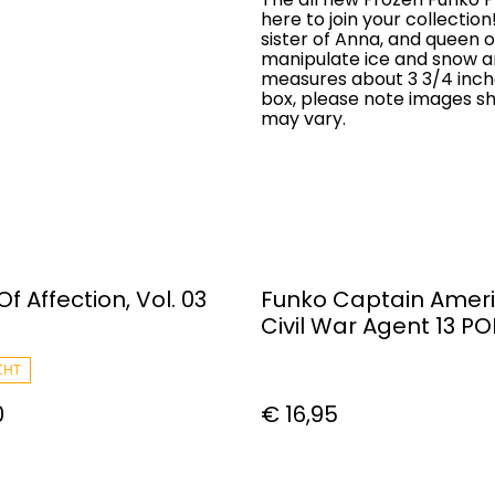
here to join your collection
sister of Anna, and queen o
manipulate ice and snow an
measures about 3 3/4 inch
box, please note images s
may vary.
Of Affection, Vol. 03
Funko Captain Amer
Civil War Agent 13 POP
Figure #131
CHT
0
€ 16,95