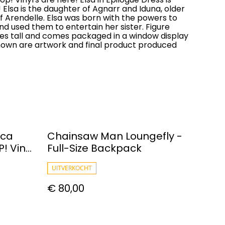
! Elsa is the daughter of Agnarr and Iduna, older
f Arendelle. Elsa was born with the powers to
d used them to entertain her sister. Figure
es tall and comes packaged in a window display
hown are artwork and final product produced
ica
Chainsaw Man Loungefly -
! Vinyl
Full-Size Backpack
UITVERKOCHT
€ 80,00