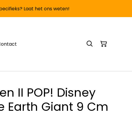
specifieks? Laat het ons weten!
Contact
en II POP! Disney
re Earth Giant 9 Cm