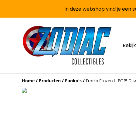
In deze webshop vind je een se
Bekijk
Home
/
Producten
/
Funko's
/
Funko Frozen II POP! Dis