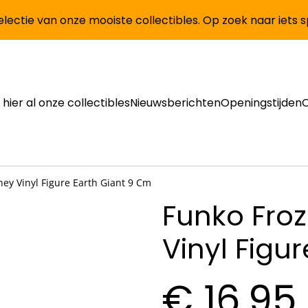
lectie van onze mooiste collectibles. Op zoek naar iets 
 hier al onze collectibles
Nieuwsberichten
Openingstijden
ney Vinyl Figure Earth Giant 9 Cm
Funko Froz
Vinyl Figu
€ 16,95