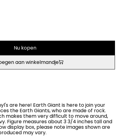
Nu kopen
oegen aan winkelmandje
l's are here! Earth Giant is here to join your
duces the Earth Giants, who are made of rock.
ch makes them very difficult to move around,
vy. Figure measures about 3 3/4 inches tall and
w display box, please note images shown are
 produced may vary.