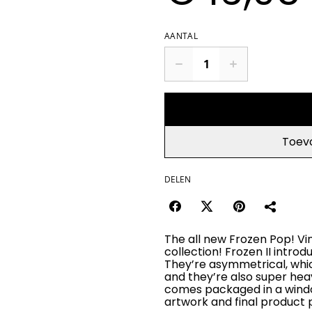
AANTAL
Toev
DELEN
The all new Frozen Pop! Viny
collection! Frozen II intro
They’re asymmetrical, whi
and they’re also super hea
comes packaged in a windo
artwork and final product