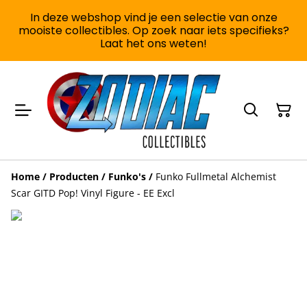
In deze webshop vind je een selectie van onze
mooiste collectibles. Op zoek naar iets specifieks?
Laat het ons weten!
Home
/
Producten
/
Funko's
/
Funko Fullmetal Alchemist
Scar GITD Pop! Vinyl Figure - EE Excl