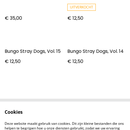
Stories Soshiro Hoshina
7cm
UITVERKOCHT
€ 35,00
€ 12,50
Bungo Stray Dogs, Vol. 15
Bungo Stray Dogs, Vol. 14
€ 12,50
€ 12,50
Cookies
Contact
Voorwaarden
Privacybeleid
Cookiebeleid
Deze website maakt gebruik van cookies. Dit zijn kleine bestanden die ons
Nieuwsberichten
helpen te begrijpen hoe u onze diensten gebruikt, zodat we uw ervaring