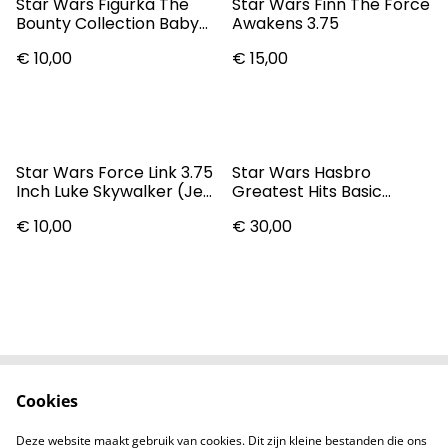
Star Wars Figurka The
Star Wars Finn The Force
Bounty Collection Baby
Awakens 3.75
Ahsoka
€ 10,00
€ 15,00
Star Wars Force Link 3.75
Star Wars Hasbro
Inch Luke Skywalker (Jedi
Greatest Hits Basic
Exile) Action Figure
Figure Mace Windu
€ 10,00
€ 30,00
Cookies
Contact
Voorwaarden
Privacybeleid
Cookiebeleid
Deze website maakt gebruik van cookies. Dit zijn kleine bestanden die ons