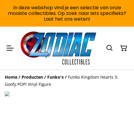
In deze webshop vind je een selectie van onze
mooiste collectibles. Op zoek naar iets specifieks?
Laat het ons weten!
Home
/
Producten
/
Funko's
/
Funko Kingdom Hearts 3:
Goofy POP! Vinyl Figure