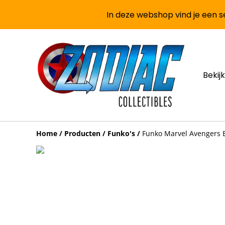
In deze webshop vind je een se
Bekijk
Home
/
Producten
/
Funko's
/
Funko Marvel Avengers 