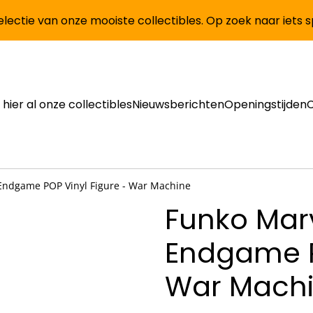
lectie van onze mooiste collectibles. Op zoek naar iets 
 hier al onze collectibles
Nieuwsberichten
Openingstijden
Endgame POP Vinyl Figure - War Machine
Funko Mar
Endgame P
War Mach