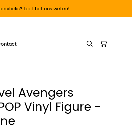
specifieks? Laat het ons weten!
Contact
vel Avengers
OP Vinyl Figure -
ine