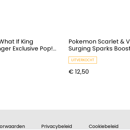
What If King
Pokemon Scarlet & V
nger Exclusive Pop!
Surging Sparks Boos
Figure #878
Pack
UITVERKOCHT
€ 12,50
orwaarden
Privacybeleid
Cookiebeleid