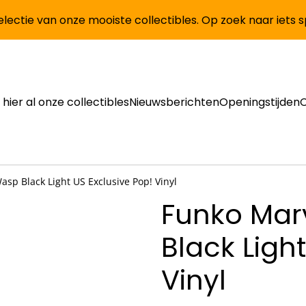
lectie van onze mooiste collectibles. Op zoek naar iets 
 hier al onze collectibles
Nieuwsberichten
Openingstijden
sp Black Light US Exclusive Pop! Vinyl
Funko Mar
Black Ligh
Vinyl