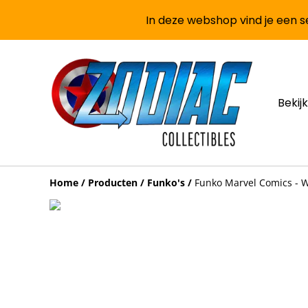
In deze webshop vind je een se
Bekijk
Home
/
Producten
/
Funko's
/
Funko Marvel Comics - Wa