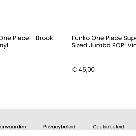
One Piece - Brook
Funko One Piece Sup
nyl
Sized Jumbo POP! Vin
Figure Monkey D. Luff
€ 45,00
orwaarden
Privacybeleid
Cookiebeleid