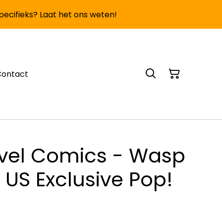
specifieks? Laat het ons weten!
Contact
vel Comics - Wasp
t US Exclusive Pop!