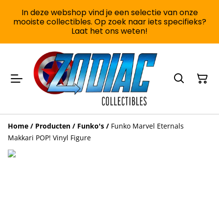
In deze webshop vind je een selectie van onze
mooiste collectibles. Op zoek naar iets specifieks?
Laat het ons weten!
Home
/
Producten
/
Funko's
/
Funko Marvel Eternals
Makkari POP! Vinyl Figure