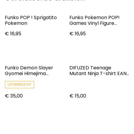
Funko POP ! Sprigatito
Funko Pokemon POP!
Pokemon
Games Vinyl Figure
Fuecoco 9 Cm
€ 16,95
€ 16,95
Funko Demon Slayer
DIFUZED Teenage
Gyomei Himejima
Mutant Ninja T-shirt EAN
Exclusive Pop! Vinyl
L
Figure #1091
UITVERKOCHT
€ 35,00
€ 15,00