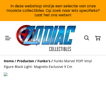
In deze webshop vind je een selectie van onze
mooiste collectibles. Op zoek naar iets specifieks?
Laat het ons weten!
Home
/
Producten
/
Funko's
/
Funko Marvel POP! Vinyl
Figure Black Light- Magneto Exclusive 9 Cm