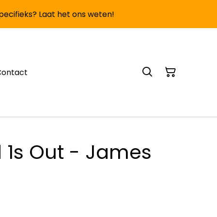
specifieks? Laat het ons weten!
Contact
 1s Out - James