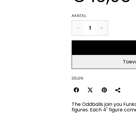
AANTAL
Toev
DELEN
The Oddballs join you Funko
figures. Each 4" figure co