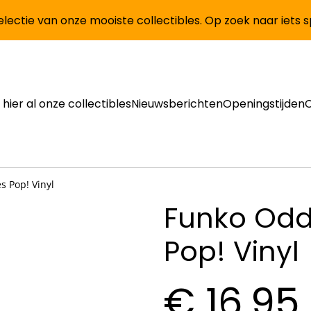
lectie van onze mooiste collectibles. Op zoek naar iets 
 hier al onze collectibles
Nieuwsberichten
Openingstijden
s Pop! Vinyl
Funko Odd
Pop! Vinyl
€ 16,95