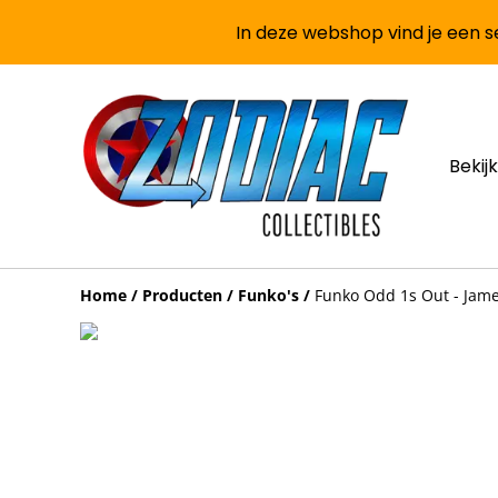
In deze webshop vind je een se
Bekijk
Home
/
Producten
/
Funko's
/
Funko Odd 1s Out - Jame