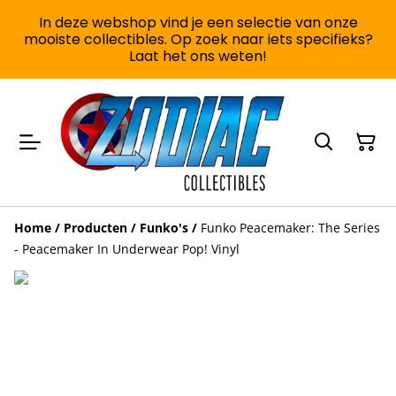
In deze webshop vind je een selectie van onze
mooiste collectibles. Op zoek naar iets specifieks?
Laat het ons weten!
Home
/
Producten
/
Funko's
/
Funko Peacemaker: The Series
- Peacemaker In Underwear Pop! Vinyl