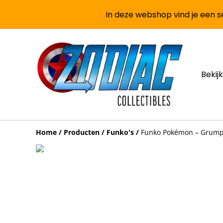
In deze webshop vind je een se
Bekijk
Home
/
Producten
/
Funko's
/
Funko Pokémon – Grumpy