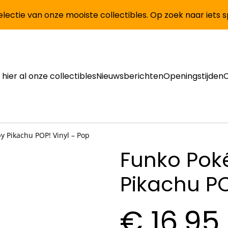
lectie van onze mooiste collectibles. Op zoek naar iets 
 hier al onze collectibles
Nieuwsberichten
Openingstijden
 Pikachu POP! Vinyl – Pop
Funko Po
Pikachu PO
€ 16,95