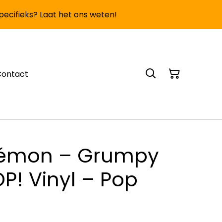
specifieks? Laat het ons weten!
Contact
kémon – Grumpy
P! Vinyl – Pop