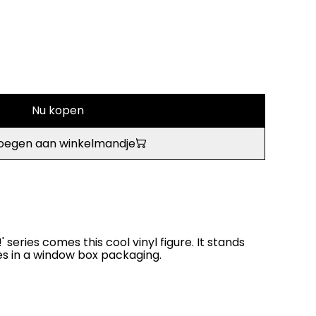
Nu kopen
oegen aan winkelmandje
series comes this cool vinyl figure. It stands
es in a window box packaging.