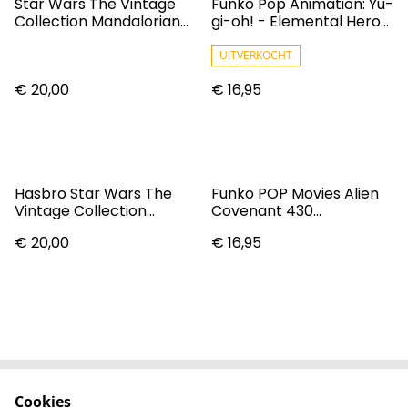
Star Wars The Vintage
Funko Pop Animation: Yu-
Collection Mandalorian
gi-oh! - Elemental Hero
Super Commando
Flame Wingman
Captain Action Figure
UITVERKOCHT
€ 20,00
€ 16,95
Hasbro Star Wars The
Funko POP Movies Alien
Vintage Collection
Covenant 430
Captain Cassian Andor
Xenomorph
€ 20,00
€ 16,95
Cookies