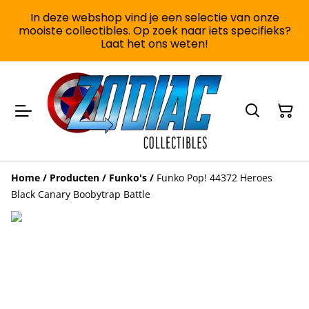
In deze webshop vind je een selectie van onze
mooiste collectibles. Op zoek naar iets specifieks?
Laat het ons weten!
Home
/
Producten
/
Funko's
/
Funko Pop! 44372 Heroes
Black Canary Boobytrap Battle