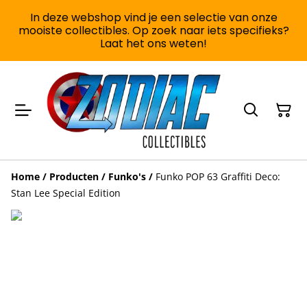
In deze webshop vind je een selectie van onze
mooiste collectibles. Op zoek naar iets specifieks?
Laat het ons weten!
Home
/
Producten
/
Funko's
/
Funko POP 63 Graffiti Deco:
Stan Lee Special Edition