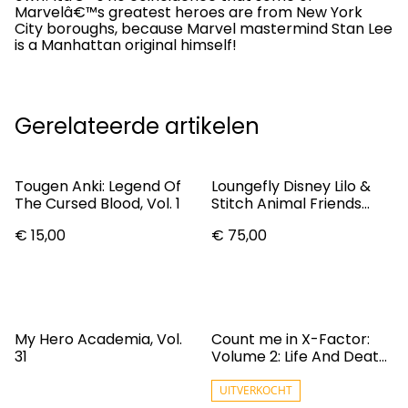
Marvelâ€™s greatest heroes are from New York
City boroughs, because Marvel mastermind Stan Lee
is a Manhattan original himself!
Gerelateerde artikelen
Tougen Anki: Legend Of
Loungefly Disney Lilo &
The Cursed Blood, Vol. 1
Stitch Animal Friends
Mid-Size Backpack
€ 15,00
€ 75,00
My Hero Academia, Vol.
Count me in X-Factor:
31
Volume 2: Life And Death
Matters
UITVERKOCHT