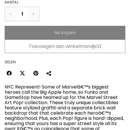
AANTAL
Nu kopen
Toevoegen aan winkelmandje
DELEN
NYC Represent! Some of Marvelâ€™s biggest
heroes call the Big Apple home, so Funko and
GameStop have teamed up for the Marvel Street
Art Pop! collection. These truly unique collectibles
feature stylized graffiti and a separate brick wall
backdrop that that celebrate each heroâ€™s
neighborhood. Plus, each Pop! figure is hand-dipped,
ensuring that yours has a super street style all its
own! Itâ€™s no coincidence that some of