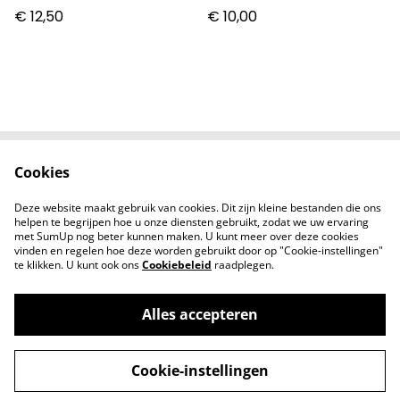
€ 12,50
€ 10,00
Cookies
Contact
Voorwaarden
Privacybeleid
Cookiebeleid
Deze website maakt gebruik van cookies. Dit zijn kleine bestanden die ons
Nieuwsberichten
helpen te begrijpen hoe u onze diensten gebruikt, zodat we uw ervaring
met SumUp nog beter kunnen maken. U kunt meer over deze cookies
vinden en regelen hoe deze worden gebruikt door op "Cookie-instellingen"
te klikken. U kunt ook ons
Cookiebeleid
raadplegen.
Alles accepteren
©
2026
Zodiac Collectibles
Cookie-instellingen
powered by