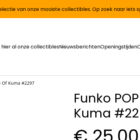
lectie van onze mooiste collectibles. Op zoek naar iets 
 hier al onze collectibles
Nieuwsberichten
Openingstijden
re Of Kuma #2297
Funko POP!
Kuma #22
€ 25,00