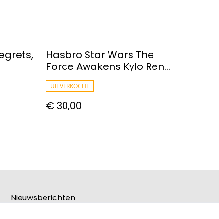
egrets,
Hasbro Star Wars The
Force Awakens Kylo Ren
Deluxe Electronic
UITVERKOCHT
Lightsaber
€ 30,00
Nieuwsberichten