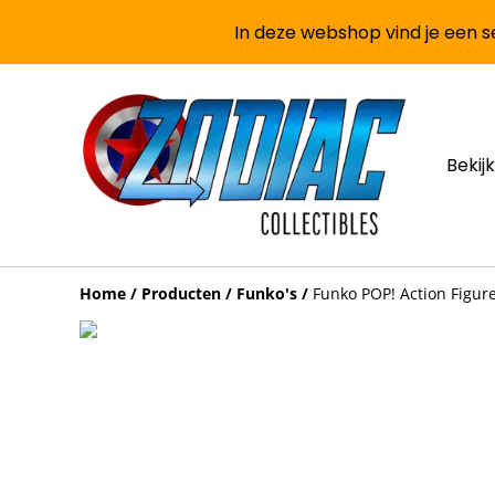
In deze webshop vind je een se
Bekijk
Home
/
Producten
/
Funko's
/
Funko POP! Action Figu