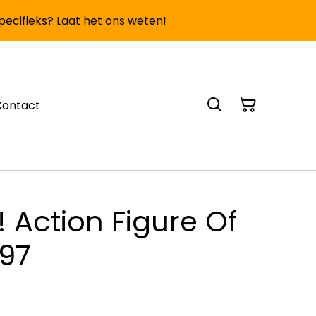
specifieks? Laat het ons weten!
Contact
 Action Figure Of
97