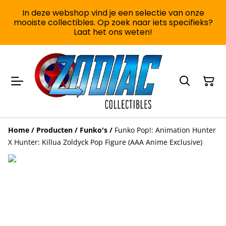
In deze webshop vind je een selectie van onze
mooiste collectibles. Op zoek naar iets specifieks?
Laat het ons weten!
Home
/
Producten
/
Funko's
/
Funko Pop!: Animation Hunter
X Hunter: Killua Zoldyck Pop Figure (AAA Anime Exclusive)