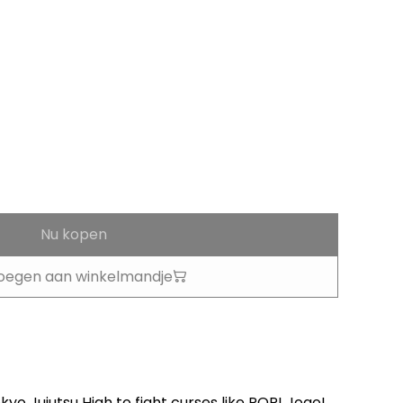
Nu kopen
oegen aan winkelmandje
yo Jujutsu High to fight curses like POP! Jogo!