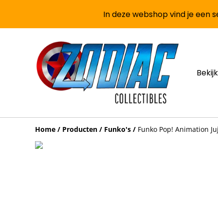
In deze webshop vind je een se
Bekijk
Home
/
Producten
/
Funko's
/
Funko Pop! Animation Juj