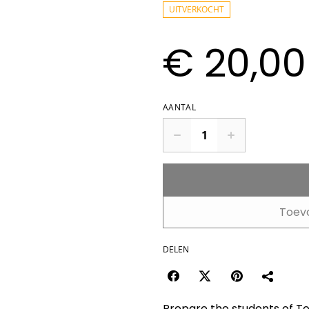
UITVERKOCHT
€ 20,00
AANTAL
Toev
DELEN
Prepare the students of Tok