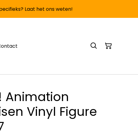
specifieks? Laat het ons weten!
Contact
! Animation
isen Vinyl Figure
7