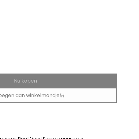
Nu kopen
oegen aan winkelmandje
oyami Pop! Vinyl Figure measures