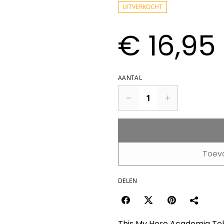
UITVERKOCHT
€ 16,95
AANTAL
Toev
DELEN
This My Hero Academia Tok