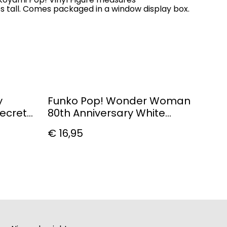
 tall. Comes packaged in a window display box.
y
Funko Pop! Wonder Woman
ecrets
80th Anniversary White
deroy
Lantern Glow Exclusive Vinyl
€ 16,95
Figure