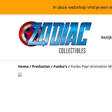
In deze webshop vind je een se
Bekijk
Home
/
Producten
/
Funko's
/
Funko Pop! Animation M