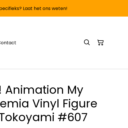
specifieks? Laat het ons weten!
Contact
! Animation My
emia Vinyl Figure
 Tokoyami #607