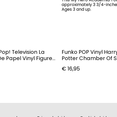
approximately 3 3/4-inches
Ages 3 and up.
Pop! Television La
Funko POP Vinyl Harr
e Papel Vinyl Figure
Potter Chamber Of S
i #913
20th Anniversary Gil
€ 16,95
Lockhart