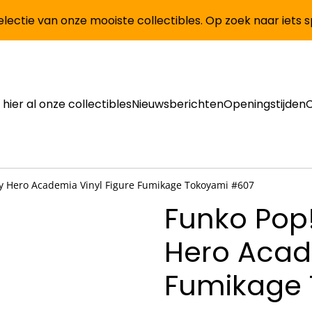
lectie van onze mooiste collectibles. Op zoek naar iets 
 hier al onze collectibles
Nieuwsberichten
Openingstijden
y Hero Academia Vinyl Figure Fumikage Tokoyami #607
Funko Pop
Hero Acad
Fumikage