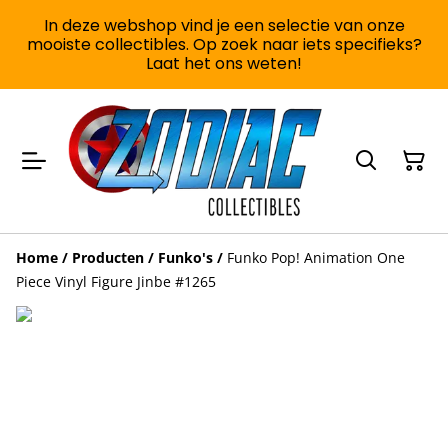
In deze webshop vind je een selectie van onze
mooiste collectibles. Op zoek naar iets specifieks?
Laat het ons weten!
Home
/
Producten
/
Funko's
/
Funko Pop! Animation One
Piece Vinyl Figure Jinbe #1265