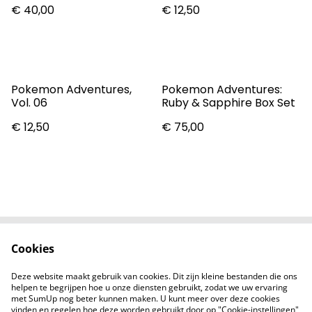
€ 40,00
€ 12,50
Pokemon Adventures,
Pokemon Adventures:
Vol. 06
Ruby & Sapphire Box Set
€ 12,50
€ 75,00
Cookies
Contact
Voorwaarden
Privacybeleid
Cookiebeleid
Deze website maakt gebruik van cookies. Dit zijn kleine bestanden die ons
Nieuwsberichten
helpen te begrijpen hoe u onze diensten gebruikt, zodat we uw ervaring
met SumUp nog beter kunnen maken. U kunt meer over deze cookies
vinden en regelen hoe deze worden gebruikt door op "Cookie-instellingen"