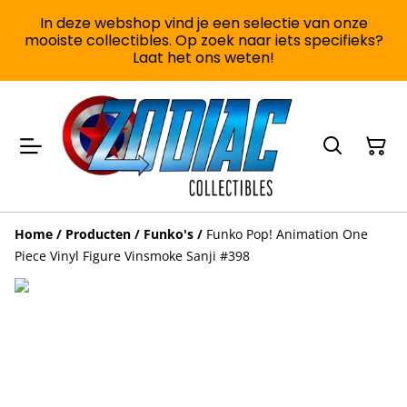
In deze webshop vind je een selectie van onze
mooiste collectibles. Op zoek naar iets specifieks?
Laat het ons weten!
Home
/
Producten
/
Funko's
/
Funko Pop! Animation One
Piece Vinyl Figure Vinsmoke Sanji #398