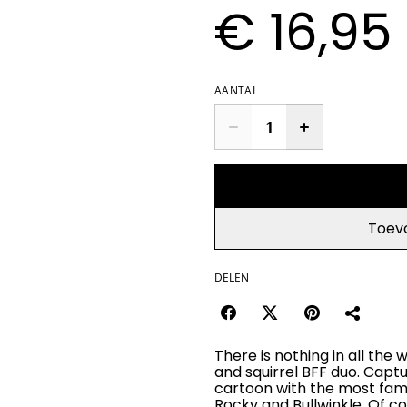
€ 16,95
AANTAL
Toev
DELEN
There is nothing in all th
and squirrel BFF duo. Capt
cartoon with the most fam
Rocky and Bullwinkle. Of c