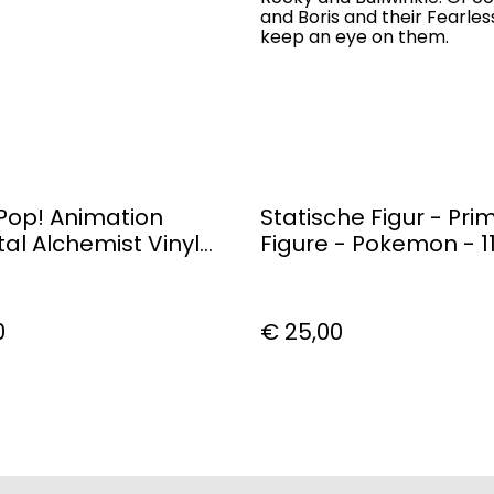
and Boris and their Fearle
keep an eye on them.
Pop! Animation
Statische Figur - Pri
tal Alchemist Vinyl
Figure - Pokemon - 11
 Alphonse Elric #392
Weezing
0
€ 25,00