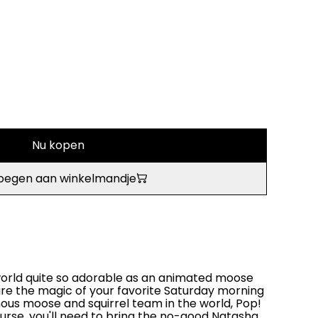
Nu kopen
oegen aan winkelmandje
e world quite so adorable as an animated moose
ure the magic of your favorite Saturday morning
ous moose and squirrel team in the world, Pop!
ourse, you'll need to bring the no-good Natasha