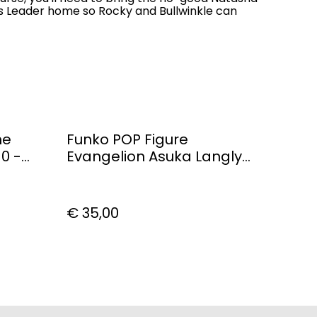
ss Leader home so Rocky and Bullwinkle can
me
Funko POP Figure
0 -
Evangelion Asuka Langly
Soryu
€ 35,00