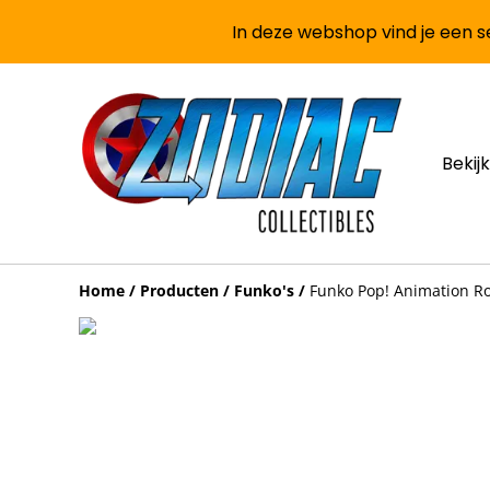
In deze webshop vind je een se
Bekijk
Home
/
Producten
/
Funko's
/
Funko Pop! Animation Ro