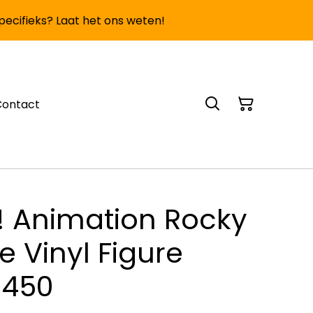
specifieks? Laat het ons weten!
Contact
! Animation Rocky
e Vinyl Figure
#450