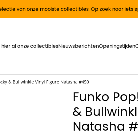
lectie van onze mooiste collectibles. Op zoek naar iets 
 hier al onze collectibles
Nieuwsberichten
Openingstijden
cky & Bullwinkle Vinyl Figure Natasha #450
Funko Pop
& Bullwinkl
Natasha 