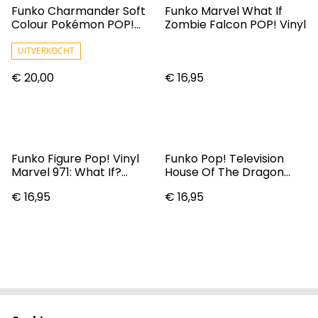
Funko Charmander Soft
Funko Marvel What If
Colour Pokémon POP!
Zombie Falcon POP! Vinyl
Games 455 Special
Edition
UITVERKOCHT
€ 20,00
€ 16,95
Funko Figure Pop! Vinyl
Funko Pop! Television
Marvel 971: What If?
House Of The Dragon
Queen General Ramonda
Vinyl Figure Viserys
€ 16,95
€ 16,95
Targaryen #15