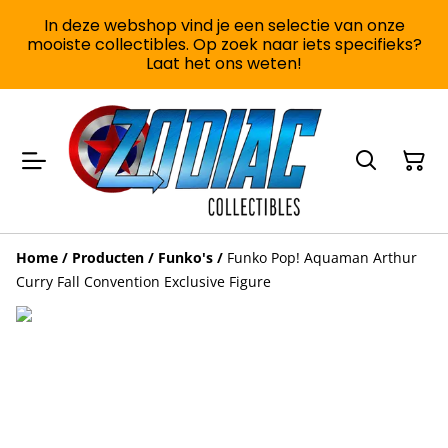
In deze webshop vind je een selectie van onze
mooiste collectibles. Op zoek naar iets specifieks?
Laat het ons weten!
Home
/
Producten
/
Funko's
/
Funko Pop! Aquaman Arthur
Curry Fall Convention Exclusive Figure