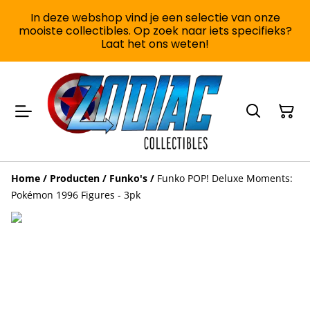
In deze webshop vind je een selectie van onze
mooiste collectibles. Op zoek naar iets specifieks?
Laat het ons weten!
Home
/
Producten
/
Funko's
/
Funko POP! Deluxe Moments:
Pokémon 1996 Figures - 3pk