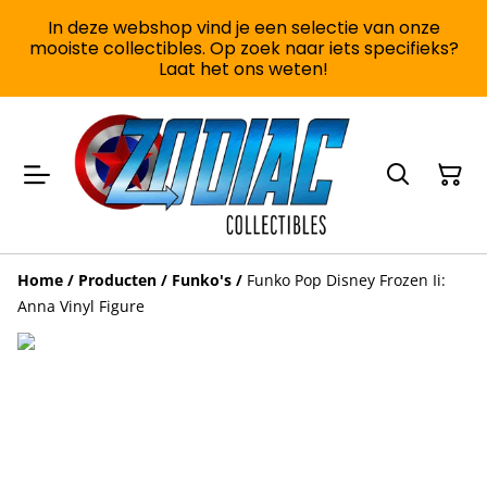
In deze webshop vind je een selectie van onze
mooiste collectibles. Op zoek naar iets specifieks?
Laat het ons weten!
Home
/
Producten
/
Funko's
/
Funko Pop Disney Frozen Ii:
Anna Vinyl Figure