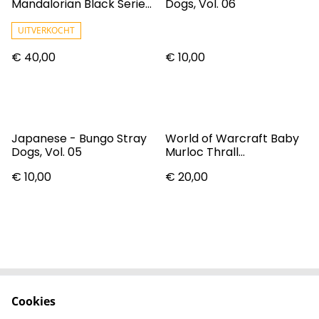
Mandalorian Black Series
Dogs, Vol. 06
Carbonized Action Figure
UITVERKOCHT
€ 40,00
€ 10,00
Japanese - Bungo Stray
World of Warcraft Baby
Dogs, Vol. 05
Murloc Thrall
(Grommloc) Pop! Vinyl
€ 10,00
€ 20,00
Cookies
Contact
Voorwaarden