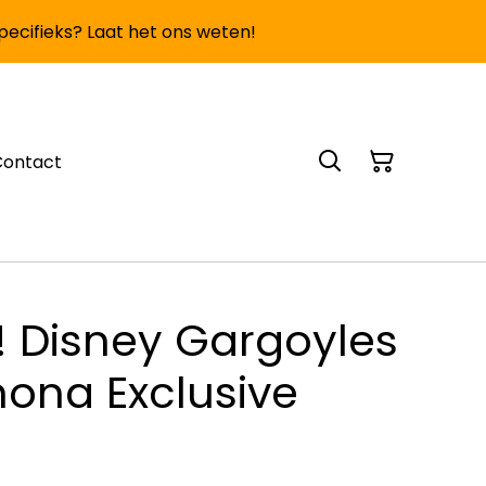
specifieks? Laat het ons weten!
Contact
! Disney Gargoyles
ona Exclusive