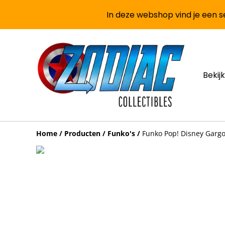
In deze webshop vind je een se
Bekijk
Home
/
Producten
/
Funko's
/
Funko Pop! Disney Gargo