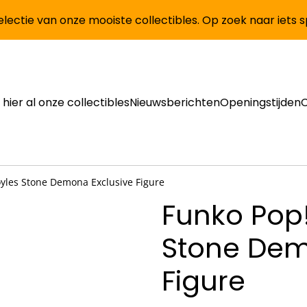
lectie van onze mooiste collectibles. Op zoek naar iets 
 hier al onze collectibles
Nieuwsberichten
Openingstijden
yles Stone Demona Exclusive Figure
Funko Pop
Stone Dem
Figure