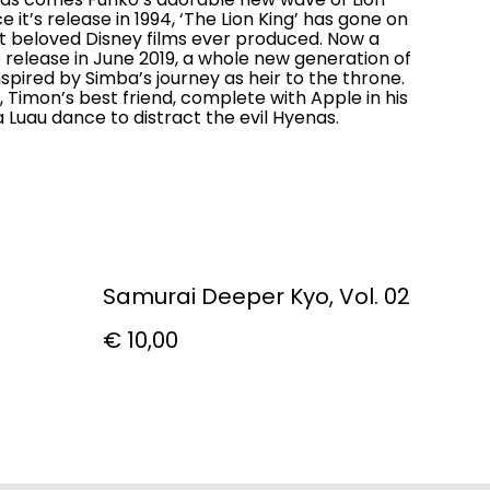
ce it’s release in 1994, ‘The Lion King’ has gone on
 beloved Disney films ever produced. Now a
 release in June 2019, a whole new generation of
nspired by Simba’s journey as heir to the throne.
 Timon’s best friend, complete with Apple in his
 Luau dance to distract the evil Hyenas.
Samurai Deeper Kyo, Vol. 02
€ 10,00