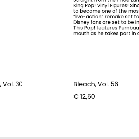
King Pop! Vinyl Figures! Sin
to become one of the most
“live-action” remake set to
Disney fans are set to be i
This Pop! features Pumbaa,
mouth as he takes part in a
 Vol. 30
Bleach, Vol. 56
€ 12,50