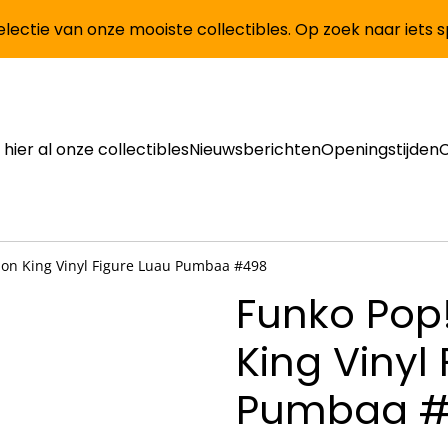
lectie van onze mooiste collectibles. Op zoek naar iets 
 hier al onze collectibles
Nieuwsberichten
Openingstijden
ion King Vinyl Figure Luau Pumbaa #498
Funko Pop!
King Vinyl
Pumbaa #