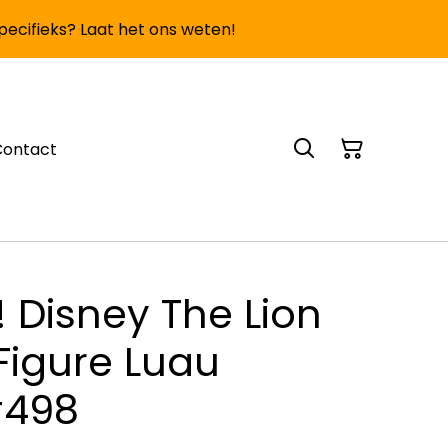
specifieks? Laat het ons weten!
Contact
 Disney The Lion
 Figure Luau
498