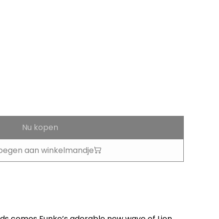
Nu kopen
oegen aan winkelmandje
ands comes Funko’s adorable new wave of Lion