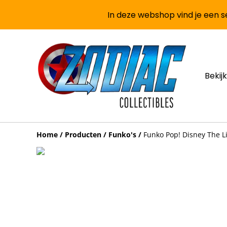
In deze webshop vind je een se
Bekijk
Home
/
Producten
/
Funko's
/
Funko Pop! Disney The L