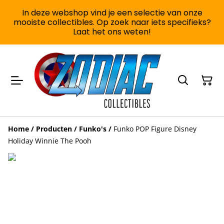
In deze webshop vind je een selectie van onze
mooiste collectibles. Op zoek naar iets specifieks?
Laat het ons weten!
Home
/
Producten
/
Funko's
/
Funko POP Figure Disney
Holiday Winnie The Pooh