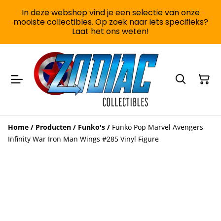
In deze webshop vind je een selectie van onze
mooiste collectibles. Op zoek naar iets specifieks?
Laat het ons weten!
Home
/
Producten
/
Funko's
/
Funko Pop Marvel Avengers
Infinity War Iron Man Wings #285 Vinyl Figure