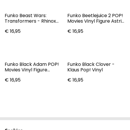
Funko Beast Wars:
Funko Beetlejuice 2 POP!
Transformers - Rhinox
Movies Vinyl Figure Astrid
Pop! Vinyl Figure #1718
9 Cm
€ 16,95
€ 16,95
[OE]
Funko Black Adam POP!
Funko Black Clover -
Movies Vinyl Figure
Klaus Pop! Vinyl
Cyclone 9 Cm
€ 16,95
€ 16,95