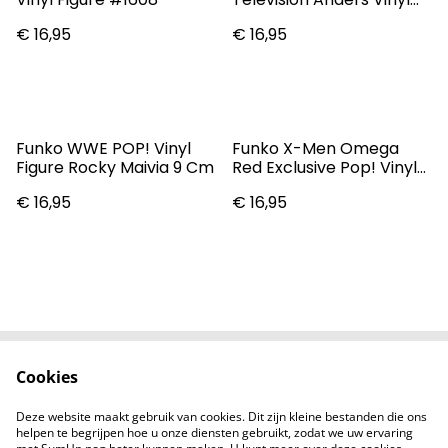
Figure #493
€ 16,95
€ 16,95
Funko WWE POP! Vinyl
Funko X-Men Omega
Figure Rocky Maivia 9 Cm
Red Exclusive Pop! Vinyl
Figure #980
€ 16,95
€ 16,95
Cookies
Contact
Voorwaarden
Privacybeleid
Cookiebeleid
Deze website maakt gebruik van cookies. Dit zijn kleine bestanden die ons
Nieuwsberichten
helpen te begrijpen hoe u onze diensten gebruikt, zodat we uw ervaring