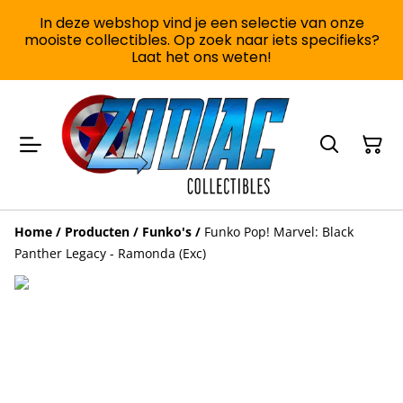
In deze webshop vind je een selectie van onze
mooiste collectibles. Op zoek naar iets specifieks?
Laat het ons weten!
Home
/
Producten
/
Funko's
/
Funko Pop! Marvel: Black
Panther Legacy - Ramonda (Exc)