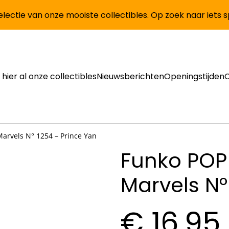
lectie van onze mooiste collectibles. Op zoek naar iets 
 hier al onze collectibles
Nieuwsberichten
Openingstijden
arvels N° 1254 – Prince Yan
Funko POP
Marvels N°
€ 16,95