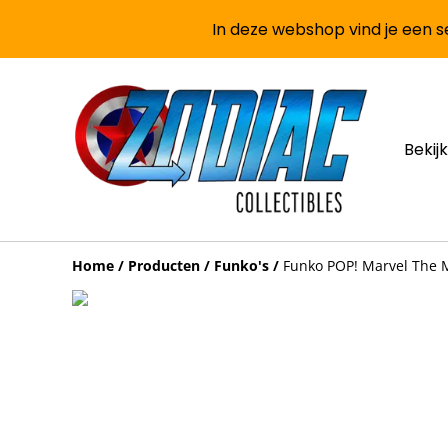
In deze webshop vind je een se
Bekijk
Home
/
Producten
/
Funko's
/
Funko POP! Marvel The M