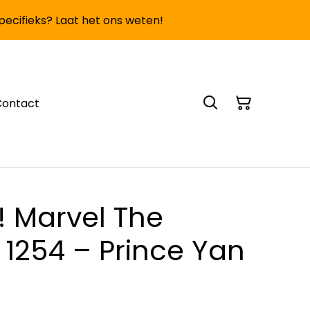
specifieks? Laat het ons weten!
Contact
! Marvel The
 1254 – Prince Yan