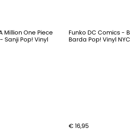
A Million One Piece
Funko DC Comics - B
- Sanji Pop! Vinyl
Barda Pop! Vinyl NY
US Exclusive [RS]
€ 16,95