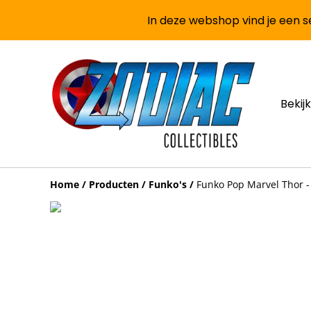
In deze webshop vind je een se
Bekijk
Home
/
Producten
/
Funko's
/
Funko Pop Marvel Thor - 