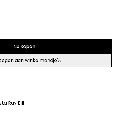
Nu kopen
oegen aan winkelmandje
ta Ray Bill