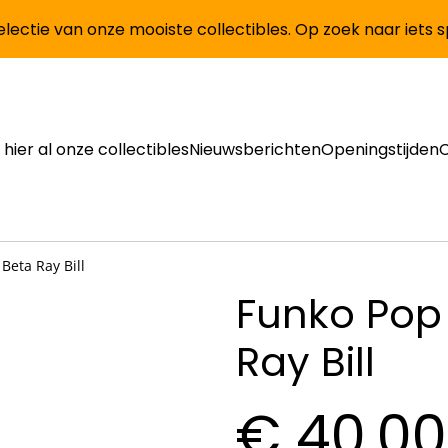
lectie van onze mooiste collectibles. Op zoek naar iets 
 hier al onze collectibles
Nieuwsberichten
Openingstijden
Beta Ray Bill
Funko Pop 
Ray Bill
€ 40,00